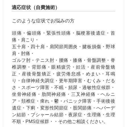
適応症状（自費施術）
このような症状でお悩みの方
頭痛・偏頭痛・緊張性頭痛・
脳梗塞後遺症・首
痛・肩こり・
五十肩・四十肩・肩関節周囲炎・腱板損傷・野球
肩・肘痛・
ゴルフ肘・テニス肘・腰痛・膝痛・骨盤調整・脊
椎調整・背部痛・眼精疲労・妊活・産前骨盤矯
正・産後骨盤矯正・疲労倦怠感・
めまい・耳鳴
り・自律神経失調症・更年期障害・むくみ・だる
さ・スポーツ障害・不眠・頻尿・
過敏性症候群・
坐骨神経痛・
肋間神経痛・三叉神経痛・
ヘルニ
ア・頚椎症・痺れ・鬱・
パニック障害・手術後後
遺症・
下痢・変形性関節症・股関節痛・へバーデ
ン結節・ブシャール結節・夜尿症・生理痛・
生理
不順・PMS症候群・・
その他ご相談ください。