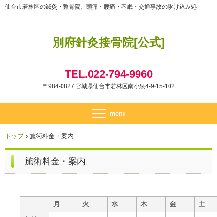
仙台市若林区の鍼灸・整骨院、頭痛・腰痛・不眠・交通事故の駆け込み処
別府針灸接骨院[公式]
TEL.022-794-9960
〒984-0827 宮城県仙台市若林区南小泉4-9-15-102
トップ
›
施術料金・案内
施術料金・案内
月
火
水
木
金
土