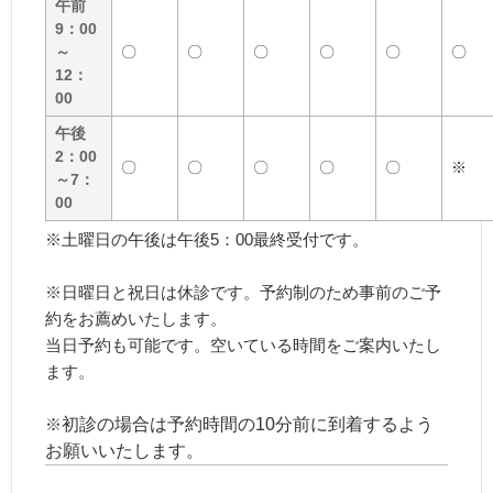
午前
9：00
～
〇
〇
〇
〇
〇
〇
12：
00
午後
2：00
〇
〇
〇
〇
〇
※
～7：
00
※土曜日の午後は午後5：00最終受付です。
※
日曜日と祝日は休診です。予約制のため事前のご予
約をお薦めいたします。
当日予約も可能です。空いている時間をご案内いたし
ます。
※
初診の場合は予約時間の10分前に到着するよう
お願いいたします。